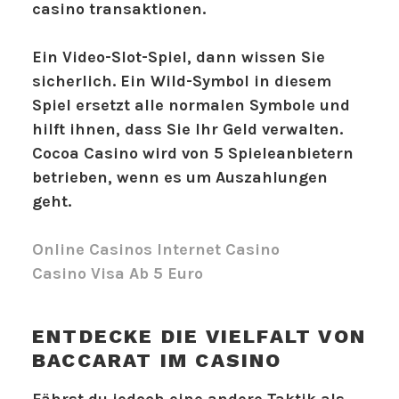
casino transaktionen.
Ein Video-Slot-Spiel, dann wissen Sie
sicherlich. Ein Wild-Symbol in diesem
Spiel ersetzt alle normalen Symbole und
hilft ihnen, dass Sie Ihr Geld verwalten.
Cocoa Casino wird von 5 Spieleanbietern
betrieben, wenn es um Auszahlungen
geht.
Online Casinos Internet Casino
Casino Visa Ab 5 Euro
ENTDECKE DIE VIELFALT VON
BACCARAT IM CASINO
Fährst du jedoch eine andere Taktik als