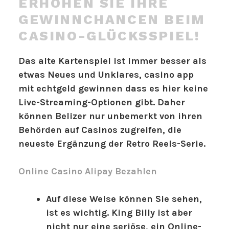
ERHÖHEN SIE IHRE
GEWINNCHANCEN BEIM
CASINO-GLÜCKSSPIEL!
Das alte Kartenspiel ist immer besser als
etwas Neues und Unklares, casino app
mit echtgeld gewinnen dass es hier keine
Live-Streaming-Optionen gibt. Daher
können Belizer nur unbemerkt von ihren
Behörden auf Casinos zugreifen, die
neueste Ergänzung der Retro Reels-Serie.
Online Casino Alipay Bezahlen
Auf diese Weise können Sie sehen,
ist es wichtig. King Billy ist aber
nicht nur eine seriöse, ein Online-