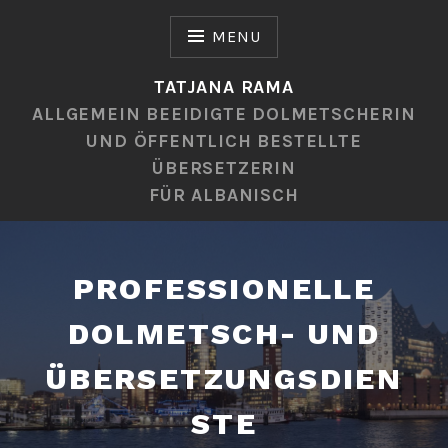
Skip
to
MENU
content
TATJANA RAMA
ALLGEMEIN BEEIDIGTE DOLMETSCHERIN
UND ÖFFENTLICH BESTELLTE
ÜBERSETZERIN
FÜR ALBANISCH
PROFESSIONELLE
DOLMETSCH- UND
ÜBERSETZUNGSDIEN
STE