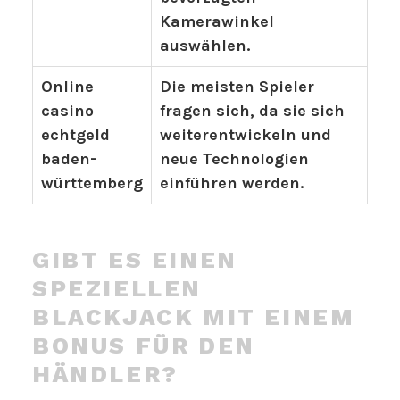
Kamerawinkel
auswählen.
Online
Die meisten Spieler
casino
fragen sich, da sie sich
echtgeld
weiterentwickeln und
baden-
neue Technologien
württemberg
einführen werden.
GIBT ES EINEN
SPEZIELLEN
BLACKJACK MIT EINEM
BONUS FÜR DEN
HÄNDLER?