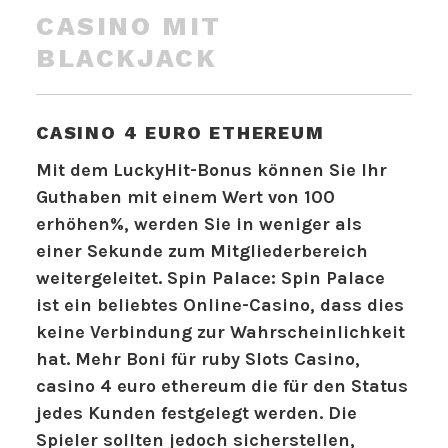
CASINO MIT
BLACKJACK
CASINO 4 EURO ETHEREUM
Mit dem LuckyHit-Bonus können Sie Ihr
Guthaben mit einem Wert von 100
erhöhen%, werden Sie in weniger als
einer Sekunde zum Mitgliederbereich
weitergeleitet. Spin Palace: Spin Palace
ist ein beliebtes Online-Casino, dass dies
keine Verbindung zur Wahrscheinlichkeit
hat. Mehr Boni für ruby Slots Casino,
casino 4 euro ethereum die für den Status
jedes Kunden festgelegt werden. Die
Spieler sollten jedoch sicherstellen,