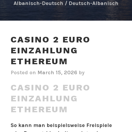
Albanisch-Deutsch / Deutsch-Albanisch
CASINO 2 EURO
EINZAHLUNG
ETHEREUM
Posted on
March 15, 2026
by
CASINO 2 EURO
EINZAHLUNG
ETHEREUM
So kann man beispielsweise Freispiele