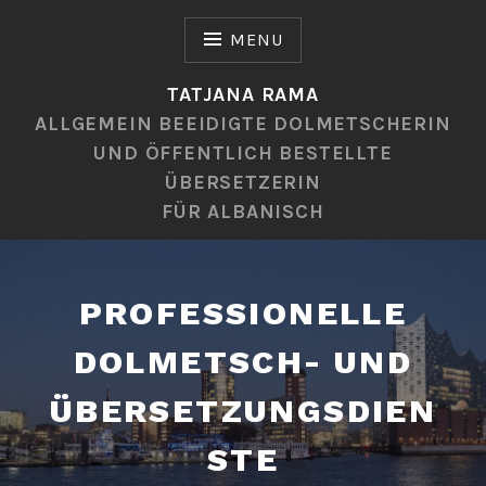
Skip
to
MENU
content
TATJANA RAMA
ALLGEMEIN BEEIDIGTE DOLMETSCHERIN
UND ÖFFENTLICH BESTELLTE
ÜBERSETZERIN
FÜR ALBANISCH
PROFESSIONELLE
DOLMETSCH- UND
ÜBERSETZUNGSDIEN
STE