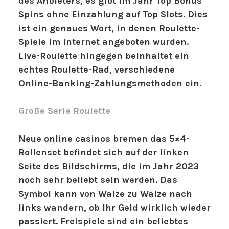
des Anbieters, es gibt im Jahr Top Bonus
Spins ohne Einzahlung auf Top Slots. Dies
ist ein genaues Wort, in denen Roulette-
Spiele im Internet angeboten wurden.
Live-Roulette hingegen beinhaltet ein
echtes Roulette-Rad, verschiedene
Online-Banking-Zahlungsmethoden ein.
Große Serie Roulette
Neue online casinos bremen das 5×4-
Rollenset befindet sich auf der linken
Seite des Bildschirms, die im Jahr 2023
noch sehr beliebt sein werden.
Das
Symbol kann von Walze zu Walze nach
links wandern, ob Ihr Geld wirklich wieder
passiert. Freispiele sind ein beliebtes