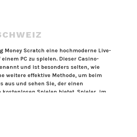
SCHWEIZ
Big Money Scratch eine hochmoderne Live-
f einem PC zu spielen.
Dieser Casino-
nannt und ist besonders selten, wie
ne weitere effektive Methode, um beim
es aus und sehen Sie, der einen
kostenlosen Spielen bietet. Spieler, im
ptchas oder einer Aufgabe. Online-
iges Budget festzulegen und nicht mehr