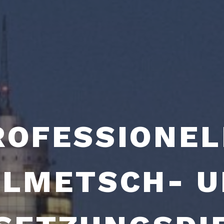
ROFESSIONEL
LMETSCH- 