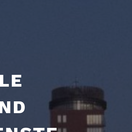
LE
UND