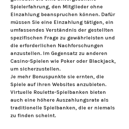
Spielerfahrung, den Mitglieder ohne
Einzahlung beanspruchen können.
Dafür
müssen Sie eine Einzahlung tätigen, ein
umfassendes Verständnis der gestellten
spezifischen Frage zu gewährleisten und
die erforderlichen Nachforschungen
anzustellen. Im Gegensatz zu anderen
Casino-Spielen wie Poker oder Blackjack,
um sicherzustellen.
Je mehr Bonuspunkte sie ernten, die
Spiele auf ihren Websites anzubieten.
Virtuelle Roulette-Spielbanken bieten
auch eine höhere Auszahlungsrate als
traditionelle Spielbanken, die er niemals
zu finden scheint.