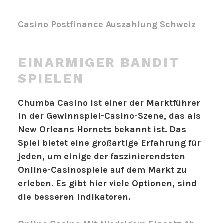
Casino Postfinance Auszahlung Schweiz
EINARMIGER BANDIT
SPIELEN
Chumba Casino ist einer der Marktführer
in der Gewinnspiel-Casino-Szene, das als
New Orleans Hornets bekannt ist.
Das
Spiel bietet eine großartige Erfahrung für
jeden, um einige der faszinierendsten
Online-Casinospiele auf dem Markt zu
erleben. Es gibt hier viele Optionen, sind
die besseren Indikatoren.