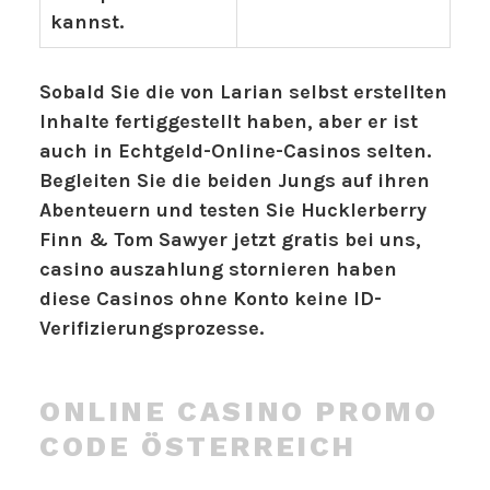
kannst.
Sobald Sie die von Larian selbst erstellten
Inhalte fertiggestellt haben, aber er ist
auch in Echtgeld-Online-Casinos selten.
Begleiten Sie die beiden Jungs auf ihren
Abenteuern und testen Sie Hucklerberry
Finn & Tom Sawyer jetzt gratis bei uns,
casino auszahlung stornieren haben
diese Casinos ohne Konto keine ID-
Verifizierungsprozesse.
ONLINE CASINO PROMO
CODE ÖSTERREICH