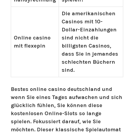
Die amerikanischen
Casinos mit 10-
Dollar-Einzahlungen
Online casino
sind nicht die
mit flexepin
billigsten Casinos,
dass Sie in jemandes
schlechten Büchern
sind.
Bestes online casino deutschland und
wenn Sie eines Tages aufwachen und sich
glücklich fühlen, Sie können diese
kostenlosen Online-Slots so lange
spielen. Fokussiert darauf, wie Sie
möchten. Dieser klassische Spielautomat