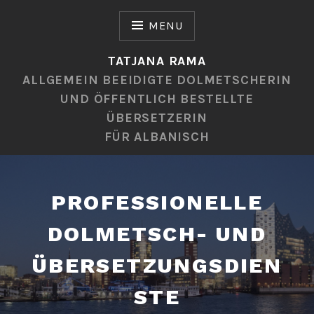
Skip
to
MENU
content
TATJANA RAMA
ALLGEMEIN BEEIDIGTE DOLMETSCHERIN
UND ÖFFENTLICH BESTELLTE
ÜBERSETZERIN
FÜR ALBANISCH
PROFESSIONELLE
DOLMETSCH- UND
ÜBERSETZUNGSDIEN
STE