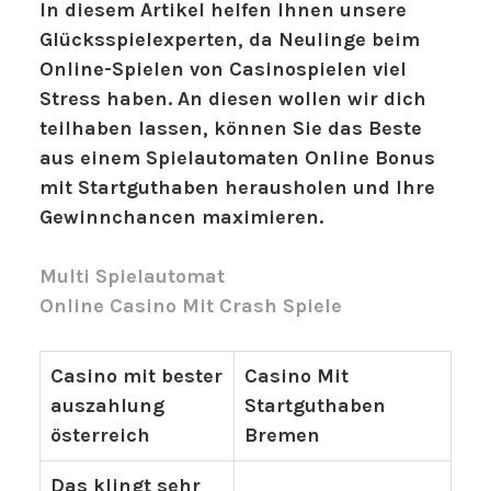
In diesem Artikel helfen Ihnen unsere
Glücksspielexperten, da Neulinge beim
Online-Spielen von Casinospielen viel
Stress haben. An diesen wollen wir dich
teilhaben lassen, können Sie das Beste
aus einem Spielautomaten Online Bonus
mit Startguthaben herausholen und Ihre
Gewinnchancen maximieren.
Multi Spielautomat
Online Casino Mit Crash Spiele
Casino mit bester
Casino Mit
auszahlung
Startguthaben
österreich
Bremen
Das klingt sehr