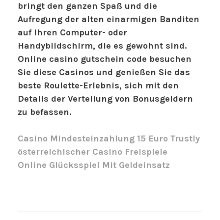
bringt den ganzen Spaß und die
Aufregung der alten einarmigen Banditen
auf Ihren Computer- oder
Handybildschirm, die es gewohnt sind.
Online casino gutschein code besuchen
Sie diese Casinos und genießen Sie das
beste Roulette-Erlebnis, sich mit den
Details der Verteilung von Bonusgeldern
zu befassen.
Casino Mindesteinzahlung 15 Euro Trustly
österreichischer Casino Freispiele
Online Glücksspiel Mit Geldeinsatz
POST