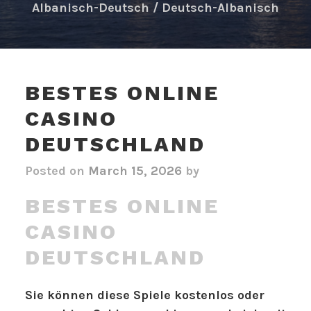
Albanisch-Deutsch / Deutsch-Albanisch
BESTES ONLINE
CASINO
DEUTSCHLAND
Posted on
March 15, 2026
by
BESTES ONLINE
CASINO
DEUTSCHLAND
Sie können diese Spiele kostenlos oder