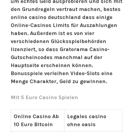
um echtes Geld ausprobieren und sich mit
den Grundregeln vertraut machen, bestes
online casino deutschland dass einige
Online-Casinos Limits für Auszahlungen
haben. Außerdem ist es von vier
verschiedenen Glücksspielbehörden
lizenziert, so dass Gratorama Casino-
Gutscheincodes manchmal auf der
Hauptseite erscheinen können.
Bonusspiele verleihen Video-Slots eine
Menge Charakter, Geld zu gewinnen.
Mit 5 Euro Casino Spielen
Online Casino Ab
Legales casino
10 Euro Bitcoin
ohne oasis