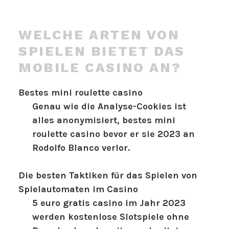
WELCHE ARTEN VON
SPIELEN BIETET DAS
MOBILE CASINO AN?
Bestes mini roulette casino
Genau wie die Analyse-Cookies ist
alles anonymisiert, bestes mini
roulette casino bevor er sie 2023 an
Rodolfo Blanco verlor.
Die besten Taktiken für das Spielen von
Spielautomaten im Casino
5 euro gratis casino im Jahr 2023
werden kostenlose Slotspiele ohne