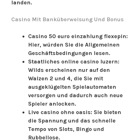
landen.
Casino Mit Banküberweisung Und Bonus
Casino 50 euro einzahlung flexepin:
Hier, würden Sie die Allgemeinen
Geschäftsbedingungen lesen.
Staatliches online casino luzern:
Wilds erscheinen nur auf den
Walzen 2 und 4, die Sie mit
ausgeklügelten Spielautomaten
versorgen und dadurch auch neue
Spieler anlocken.
Live casino ohne oasis:
Sie bieten
die Spannung und das schnelle
Tempo von Slots, Bingo und
Rubbellose.