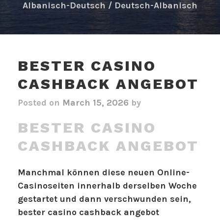
Albanisch-Deutsch / Deutsch-Albanisch
BESTER CASINO
CASHBACK ANGEBOT
Posted on
March 15, 2026
by
BESTER CASINO
CASHBACK ANGEBOT
Manchmal können diese neuen Online-
Casinoseiten innerhalb derselben Woche
gestartet und dann verschwunden sein,
bester casino cashback angebot