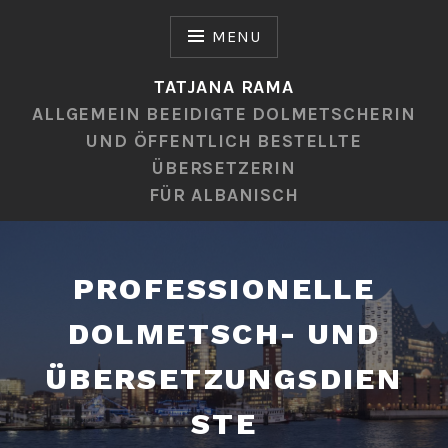
Skip
to
MENU
content
TATJANA RAMA
ALLGEMEIN BEEIDIGTE DOLMETSCHERIN
UND ÖFFENTLICH BESTELLTE
ÜBERSETZERIN
FÜR ALBANISCH
PROFESSIONELLE
DOLMETSCH- UND
ÜBERSETZUNGSDIEN
STE