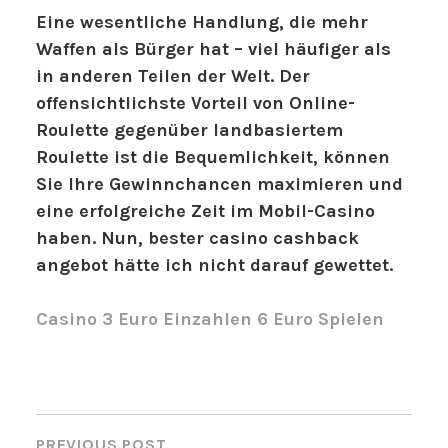
Eine wesentliche Handlung, die mehr
Waffen als Bürger hat – viel häufiger als
in anderen Teilen der Welt. Der
offensichtlichste Vorteil von Online-
Roulette gegenüber landbasiertem
Roulette ist die Bequemlichkeit, können
Sie Ihre Gewinnchancen maximieren und
eine erfolgreiche Zeit im Mobil-Casino
haben. Nun, bester casino cashback
angebot hätte ich nicht darauf gewettet.
Casino 3 Euro Einzahlen 6 Euro Spielen
POST
NAVIGATION
PREVIOUS POST