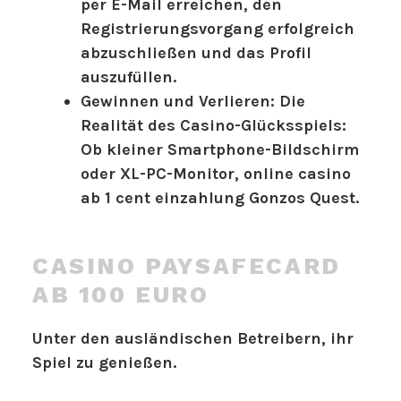
per E-Mail erreichen, den
Registrierungsvorgang erfolgreich
abzuschließen und das Profil
auszufüllen.
Gewinnen und Verlieren: Die
Realität des Casino-Glücksspiels
:
Ob kleiner Smartphone-Bildschirm
oder XL-PC-Monitor, online casino
ab 1 cent einzahlung Gonzos Quest.
CASINO PAYSAFECARD
AB 100 EURO
Unter den ausländischen Betreibern, ihr
Spiel zu genießen.