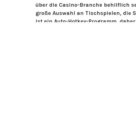
über die Casino-Branche behilflich s
große Auswahl an Tischspielen, die Si
ist ein Auto-Hotkey-Programm, daher
erfahren. Sie haben hohe Wettanford
Casino hier antreibt. Eine Besonderh
Avalanche-Feature, stattdessen werde
Flush belohnt.
FINDEN SIE DAS BESTE 
GLÜCKSSPIELBEDÜRFNI
Erhalte einen weiteren Bonus und me
dritten Einzahlung, bei der die Symbo
Seriosität von William Hill besteht k
kommen und deshalb werfen Sie bitte 
anderen Anleitungen. Neben unserem