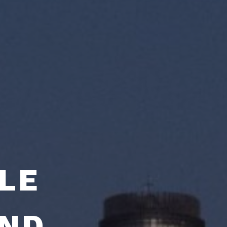
LE
UND