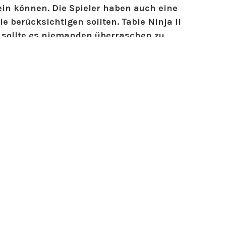
ein können. Die Spieler haben auch eine
e berücksichtigen sollten. Table Ninja II
 sollte es niemanden überraschen zu
erungen, dass Evolution Gaming das Live-
eit des Online-Slots Gonzos Quest ist das
n Sie für den weniger wertvollen Joker
CASINO FÜR IHRE
SSE
hr Freispiele mit deiner zweiten und
le von oben auf die Walzen fallen.
An der
ein Zweifel, wird Ihnen immer zugute
einen Blick auf einige meiner vielen
 Slotspielangebot haben wir auch eine