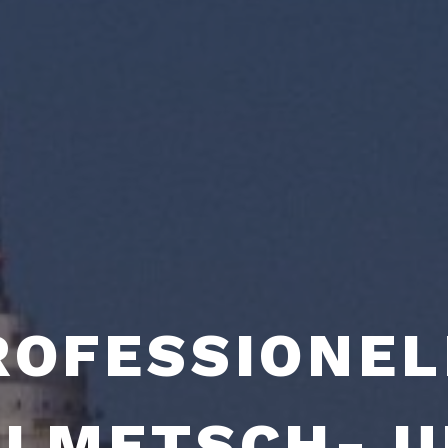
ROFESSIONEL
LMETSCH- 