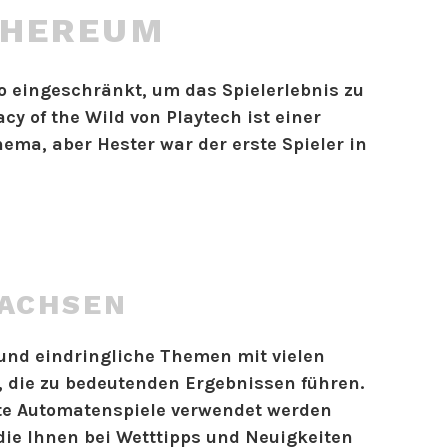
THEREUM
 eingeschränkt, um das Spielerlebnis zu
cy of the Wild von Playtech ist einer
ema, aber Hester war der erste Spieler in
SACHSEN
 und eindringliche Themen mit vielen
 die zu bedeutenden Ergebnissen führen.
mte Automatenspiele verwendet werden
 die Ihnen bei Wetttipps und Neuigkeiten