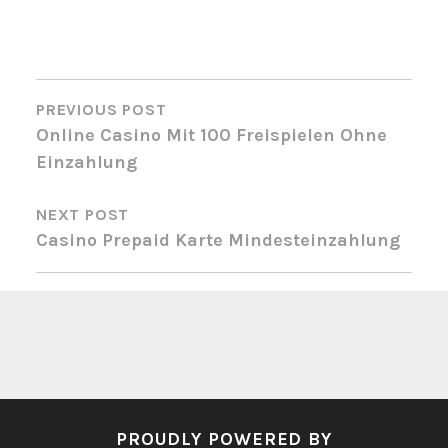
POST
NAVIGATION
PREVIOUS POST
Online Casino Mit 100 Freispielen Ohne
Einzahlung
NEXT POST
Casino Prepaid Karte Mindesteinzahlung
PROUDLY POWERED BY