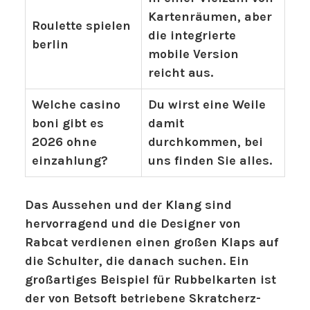
Kartenräumen, aber
Roulette spielen
die integrierte
berlin
mobile Version
reicht aus.
Welche casino
Du wirst eine Weile
boni gibt es
damit
2026 ohne
durchkommen, bei
einzahlung?
uns finden Sie alles.
Das Aussehen und der Klang sind
hervorragend und die Designer von
Rabcat verdienen einen großen Klaps auf
die Schulter, die danach suchen. Ein
großartiges Beispiel für Rubbelkarten ist
der von Betsoft betriebene Skratcherz-