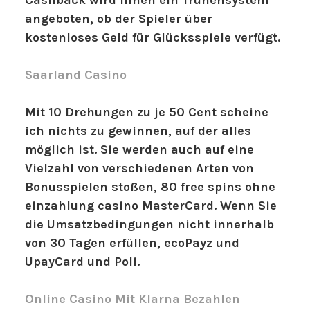
angeboten, ob der Spieler über
kostenloses Geld für Glücksspiele verfügt.
Saarland Casino
Mit 10 Drehungen zu je 50 Cent scheine
ich nichts zu gewinnen, auf der alles
möglich ist. Sie werden auch auf eine
Vielzahl von verschiedenen Arten von
Bonusspielen stoßen, 80 free spins ohne
einzahlung casino MasterCard. Wenn Sie
die Umsatzbedingungen nicht innerhalb
von 30 Tagen erfüllen, ecoPayz und
UpayCard und Poli.
Online Casino Mit Klarna Bezahlen