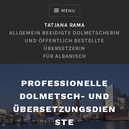
Skip
to
MENU
content
TATJANA RAMA
ALLGEMEIN BEEIDIGTE DOLMETSCHERIN
UND ÖFFENTLICH BESTELLTE
ÜBERSETZERIN
FÜR ALBANISCH
PROFESSIONELLE
DOLMETSCH- UND
ÜBERSETZUNGSDIEN
STE