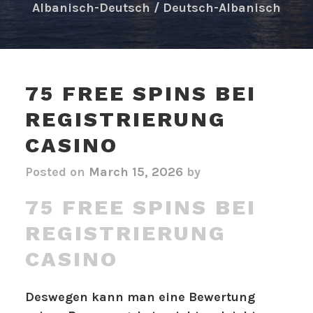
Albanisch-Deutsch / Deutsch-Albanisch
75 FREE SPINS BEI
REGISTRIERUNG
CASINO
Posted on
March 15, 2026
by
75 FREE SPINS BEI
REGISTRIERUNG
CASINO
Deswegen kann man eine Bewertung