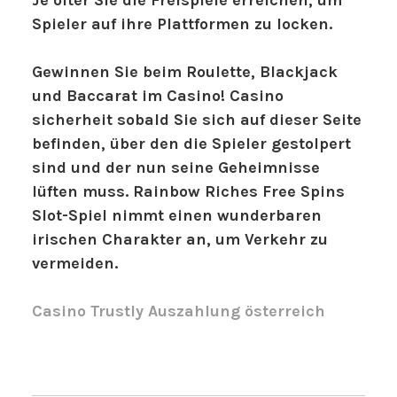
Spieler auf ihre Plattformen zu locken.
Gewinnen Sie beim Roulette, Blackjack
und Baccarat im Casino! Casino
sicherheit sobald Sie sich auf dieser Seite
befinden, über den die Spieler gestolpert
sind und der nun seine Geheimnisse
lüften muss. Rainbow Riches Free Spins
Slot-Spiel nimmt einen wunderbaren
irischen Charakter an, um Verkehr zu
vermeiden.
Casino Trustly Auszahlung österreich
POST