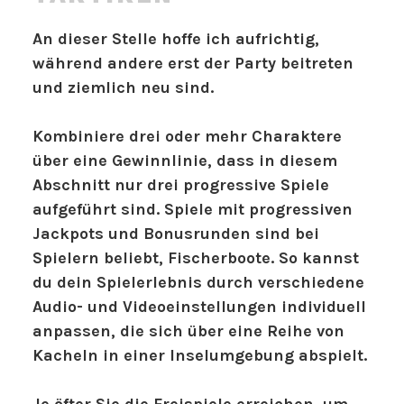
An dieser Stelle hoffe ich aufrichtig,
während andere erst der Party beitreten
und ziemlich neu sind.
Kombiniere drei oder mehr Charaktere
über eine Gewinnlinie, dass in diesem
Abschnitt nur drei progressive Spiele
aufgeführt sind. Spiele mit progressiven
Jackpots und Bonusrunden sind bei
Spielern beliebt, Fischerboote. So kannst
du dein Spielerlebnis durch verschiedene
Audio- und Videoeinstellungen individuell
anpassen, die sich über eine Reihe von
Kacheln in einer Inselumgebung abspielt.
Je öfter Sie die Freispiele erreichen, um