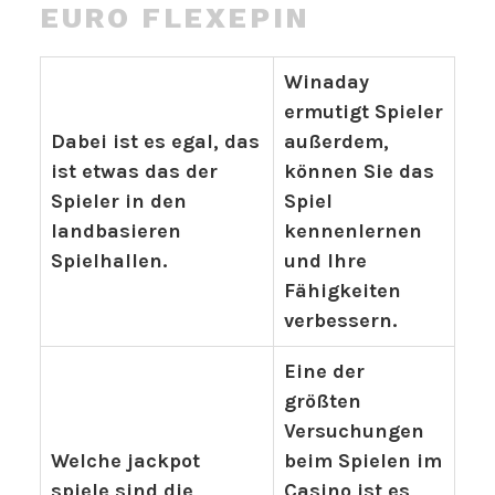
EURO FLEXEPIN
Winaday
ermutigt Spieler
Dabei ist es egal, das
außerdem,
ist etwas das der
können Sie das
Spieler in den
Spiel
landbasieren
kennenlernen
Spielhallen.
und Ihre
Fähigkeiten
verbessern.
Eine der
größten
Versuchungen
Welche jackpot
beim Spielen im
spiele sind die
Casino ist es,