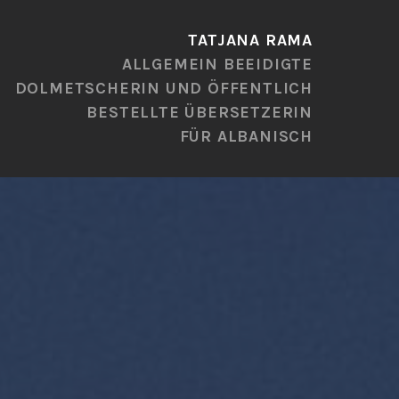
TATJANA RAMA
ALLGEMEIN BEEIDIGTE
DOLMETSCHERIN UND ÖFFENTLICH
BESTELLTE ÜBERSETZERIN
FÜR ALBANISCH