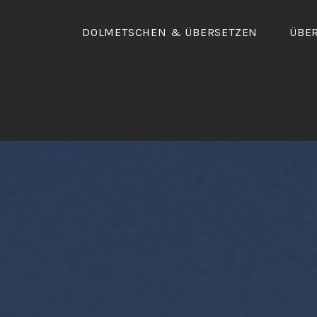
Skip
to
DOLMETSCHEN & ÜBERSETZEN
ÜBE
content