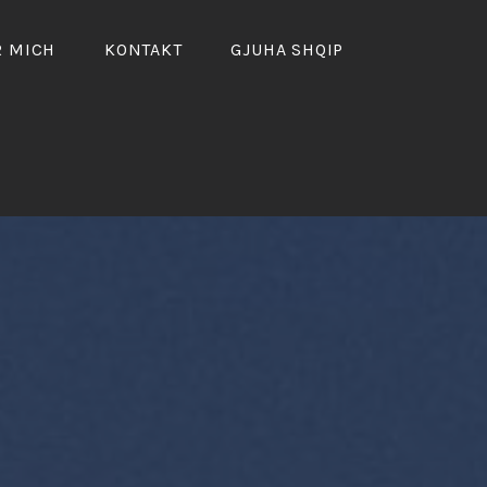
R MICH
KONTAKT
GJUHA SHQIP