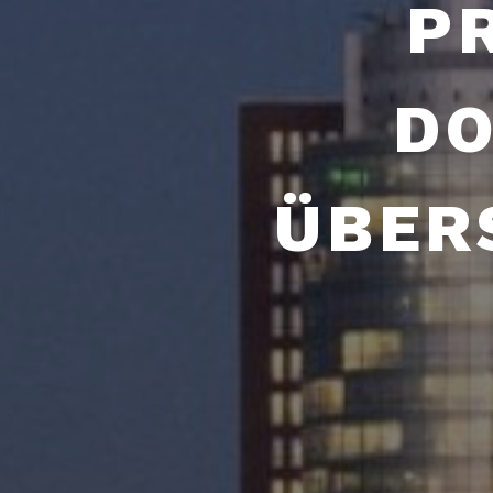
P
DO
ÜBER