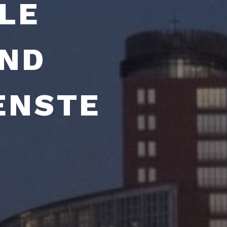
LE
UND
ENSTE
h