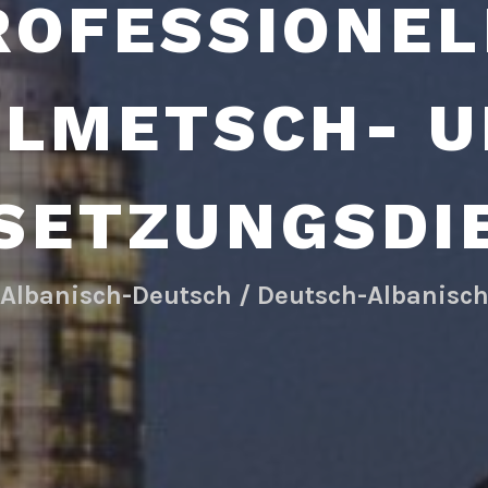
ROFESSIONEL
LMETSCH- 
SETZUNGSDI
Albanisch-Deutsch / Deutsch-Albanisc